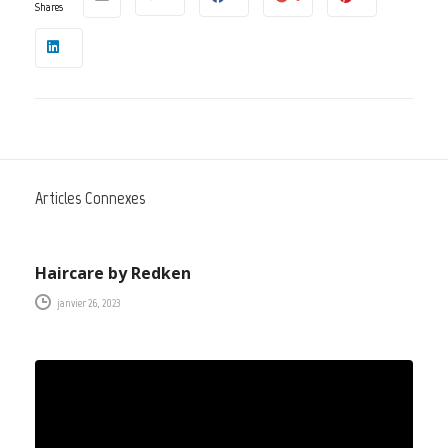
Shares
Articles Connexes
NEWS
Haircare by Redken
janvier 26, 2023